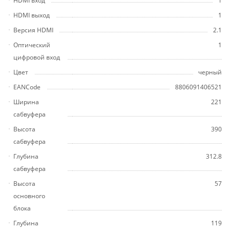
HDMI вход
1
HDMI выход
1
Версия HDMI
2.1
Оптический
1
цифровой вход
Цвет
черный
EANCode
8806091406521
Ширина
221
сабвуфера
Высота
390
сабвуфера
Глубина
312.8
сабвуфера
Высота
57
основного
блока
Глубина
119