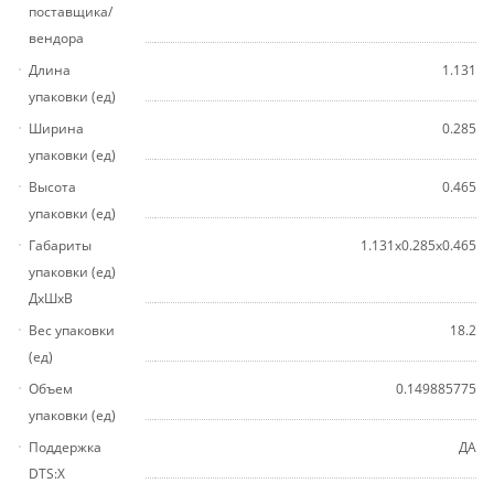
поставщика/
вендора
Длина
1.131
упаковки (ед)
Ширина
0.285
упаковки (ед)
Высота
0.465
упаковки (ед)
Габариты
1.131x0.285x0.465
упаковки (ед)
ДхШхВ
Вес упаковки
18.2
(ед)
Объем
0.149885775
упаковки (ед)
Поддержка
ДА
DTS:X