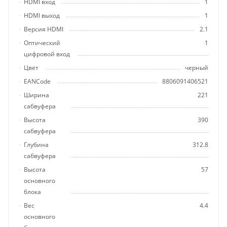
HDMI вход
1
HDMI выход
1
Версия HDMI
2.1
Оптический
1
цифровой вход
Цвет
черный
EANCode
8806091406521
Ширина
221
сабвуфера
Высота
390
сабвуфера
Глубина
312.8
сабвуфера
Высота
57
основного
блока
Вес
4.4
основного