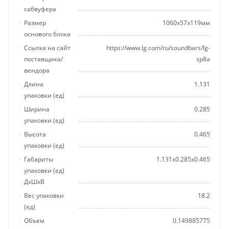
сабвуфера
Размер
1060x57x119мм
основого блока
Ссылка на сайт
https://www.lg.com/ru/soundbars/lg-
поставщика/
sp8a
вендора
Длина
1.131
упаковки (ед)
Ширина
0.285
упаковки (ед)
Высота
0.465
упаковки (ед)
Габариты
1.131x0.285x0.465
упаковки (ед)
ДхШхВ
Вес упаковки
18.2
(ед)
Объем
0.149885775