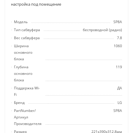
настройка под помещение
Модель
SP8A
Тип сабвуфера
беспроводной (радио)
Вес сабвуфера
7.8
Ширина
1060
основного
блока
Глубина
119
основного
блока
Поддержка Wi-
ДА
Fi
Бренд
LG
PartNumber/
SP8A
Артикул
Производителя
Размер
221x390x312.8мм