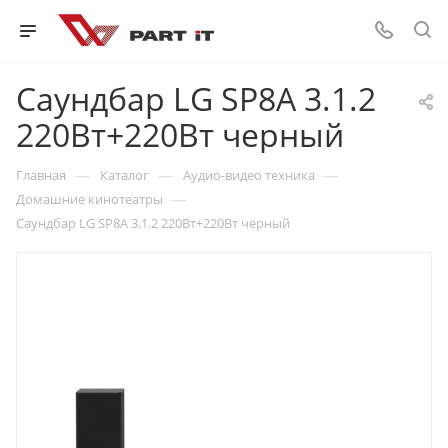
Саундбар LG SP8A 3.1.2
220Вт+220Вт черный
—
—
—
Главная
Каталог
Аудио-видео техника
—
Домашние кинотеатры
Саундбар LG SP8A 3.1.2 220Вт+220Вт черный