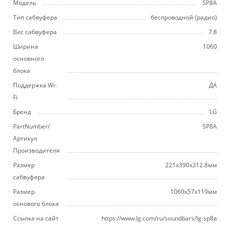
Модель
SP8A
Тип сабвуфера
беспроводной (радио)
Вес сабвуфера
7.8
Ширина
1060
основного
блока
Поддержка Wi-
ДА
Fi
Бренд
LG
PartNumber/
SP8A
Артикул
Производителя
Размер
221x390x312.8мм
сабвуфера
Размер
1060x57x119мм
основого блока
Ссылка на сайт
https://www.lg.com/ru/soundbars/lg-sp8a