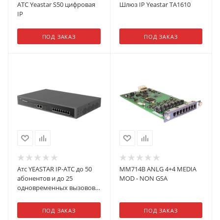
АТС Yeastar S50 цифровая
Шлюз IP Yeastar TA1610
IP
ПОД ЗАКАЗ
ПОД ЗАКАЗ
Атс YEASTAR IP-АТС до 50
MM714B ANLG 4+4 MEDIA
абонентов и до 25
MOD - NON GSA
одновременных вызовов,
позволяет подключать
аналоговые линии/
ПОД ЗАКАЗ
ПОД ЗАКАЗ
телефоны, линии BRI и