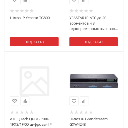
Шлюз IP Yeastar TG800
YEASTAR IP-АТС до 20
абонентов и 8
одновременных вызовов,
позволяет подключать
аналоговые линии/
ПОД ЗАКАЗ
ПОД ЗАКАЗ
телефоны, BRI, GSM, UMTS-
линии посредством
дополнительных модулей,
имеет в составе 8
предустановленных (
АТС QTech QPBX-T100-
Шлюз IP Grandstream
1FXS/1FXO цифровая IP
GXW4248