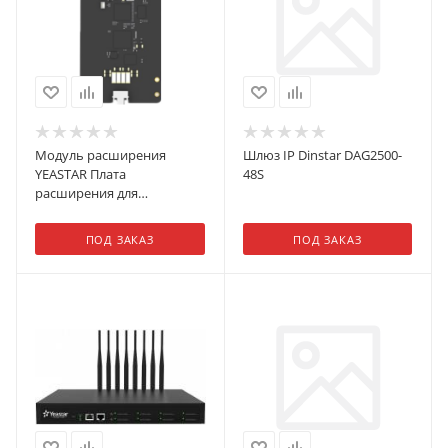
Модуль расширения
Шлюз IP Dinstar DAG2500-
YEASTAR Плата
48S
расширения для
телефонных станций
Yeastar S-серии (S-100 и S-
ПОД ЗАКАЗ
ПОД ЗАКАЗ
300). Поддерживает
подключение одного
интерфейса E1/T1