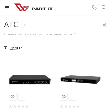
АТС
36
—
—
—
Главная
Каталог
Телефония
АТС
ФИЛЬТР