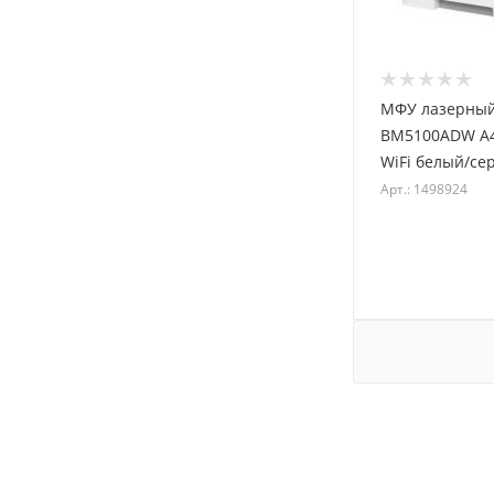
МФУ лазерный
BM5100ADW A4
WiFi белый/се
Арт.: 1498924