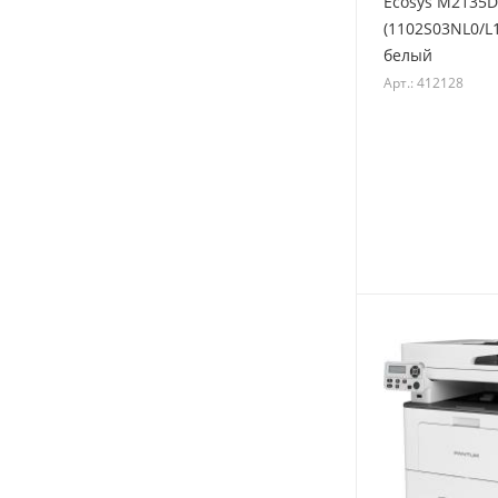
Ecosys M2135
(1102S03NL0/L1
белый
Арт.: 412128