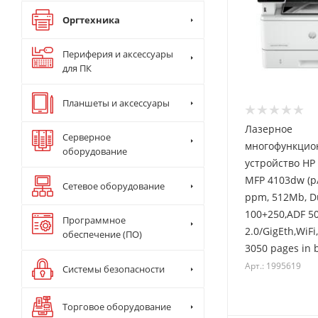
Оргтехника
Периферия и аксессуары
для ПК
Планшеты и аксессуары
Лазерное
Серверное
многофункцио
оборудование
устройство HP 
MFP 4103dw (p/
Сетевое оборудование
ppm, 512Mb, Du
100+250,ADF 50
Программное
2.0/GigEth,WiFi
обеспечение (ПО)
3050 pages in 
Арт.: 1995619
Системы безопасности
Торговое оборудование