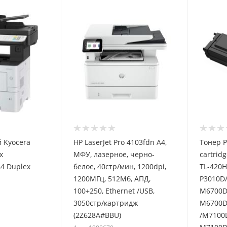
 Kyocera
HP LaserJet Pro 4103fdn А4,
Тонер 
x
МФУ, лазерное, черно-
cartrid
A4 Duplex
белое, 40стр/мин, 1200dpi,
TL-420H)
1200МГц, 512Мб, АПД,
P3010D
100+250, Ethernet /USB,
М6700D
3050стр/картридж
М6700
(2Z628A#BBU)
/M7100