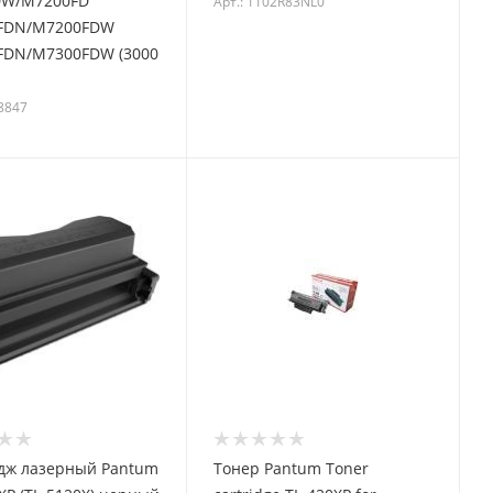
W/M7200FD
Арт.: 1102R83NL0
FDN/M7200FDW
FDN/M7300FDW (3000
08847
дж лазерный Pantum
Тонер Pantum Toner