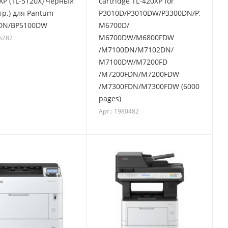
XP (TL-5120X) черный
cartridge TL-420XP for
тр.) для Pantum
P3010D/P3010DW/P3300DN/P3300DW
DN/BP5100DW
М6700D/
М6700DW/M6800FDW
16282
/M7100DN/M7102DN/
М7100DW/M7200FD
/M7200FDN/M7200FDW
/M7300FDN/M7300FDW (6000
pages)
Арт.: 1980482