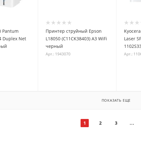
 Pantum
Принтер струйный Epson
Kyocera
 Duplex Net
L18050 (C11CK38403) A3 WiFi
Laser SF
рый
черный
1102S3
Арт.: 1943070
Арт.: 11
ПОКАЗАТЬ ЕЩЕ
1
2
3