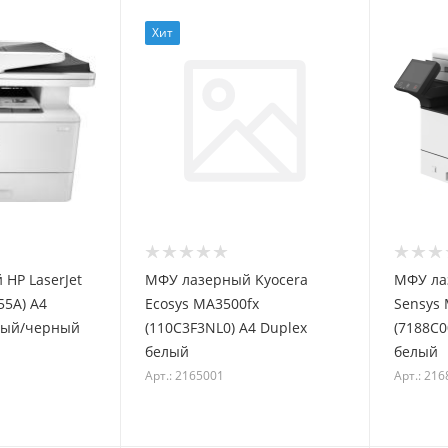
Хит
HP LaserJet
МФУ лазерный Kyocera
МФУ ла
55A) A4
Ecosys MA3500fx
Sensys 
елый/черный
(110C3F3NL0) A4 Duplex
(7188C0
белый
белый
Арт.: 2165001
Арт.: 21