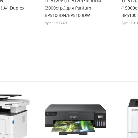
DN
TL-5120P (TL-5120) черный
TL-5120
) A4 Duplex
(3000стр.) для Pantum
(15000с
BP5100DN/BP5100DW
BP5100
Арт.: 1917401
Арт.: 19