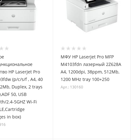
ое
МФУ HP LaserJet Pro MFP
ункциональное
M4103fdn лазерный 2Z628A
тво HP LaserJet Pro
A4, 1200dpi, 38ppm, 512Mb,
fdw (p/c/s/f , A4, 40
1200 MHz tray 100+250
2Mb, Duplex, 2 trays
Арт.: 130160
,ADF 50, USB
Eth/2.4-5GHZ Wi-Fi
LE,Cartridge
3050pages in box)
916