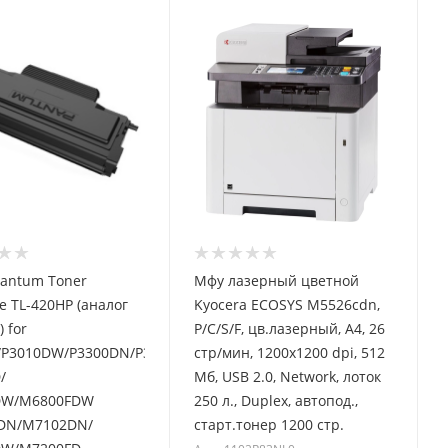
Pantum Toner
Мфу лазерный цветной
ge TL-420HP (аналог
Kyocera ECOSYS M5526cdn,
 for
P/C/S/F, цв.лазерный, A4, 26
/P3010DW/P3300DN/P3300DW/
стр/мин, 1200x1200 dpi, 512
/
Мб, USB 2.0, Network, лоток
DW/M6800FDW
250 л., Duplex, автопод.,
DN/M7102DN/
старт.тонер 1200 стр.