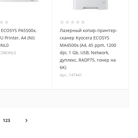
 ECOSYS PA5500x,
Лазерный копир-принтер-
U Printer, A4 (NI)
сканер Kyocera ECOSYS
3NL0
MA4500x (А4, 45 ppm, 1200
dpi, 1 Gb, USB, Network,
0C0W3NL0
дуплекс, RADP75, тонер на
6K)
Арт.: 147441
123