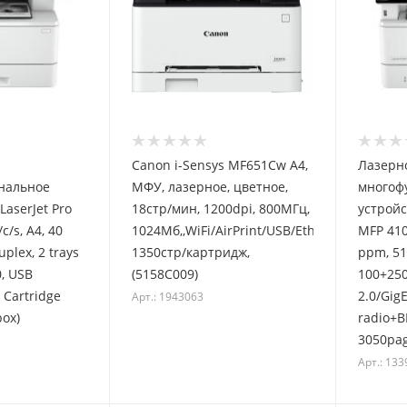
Canon i-Sensys MF651Cw А4,
Лазерн
нальное
МФУ, лазерное, цветное,
многоф
LaserJet Pro
18стр/мин, 1200dpi, 800МГц,
устройс
c/s, A4, 40
1024Мб,,WiFi/AirPrint/USB/Ethernet,
MFP 4103
plex, 2 trays
1350стр/картридж,
ppm, 51
, USB
(5158C009)
100+250
, Cartridge
2.0/Gig
Арт.: 1943063
box)
radio+B
Арт.: 133