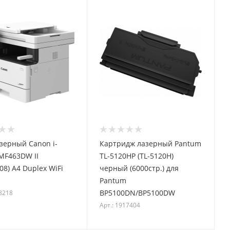
зерный Canon i-
Картридж лазерный Pantum
MF463DW II
TL-5120HP (TL-5120H)
08) A4 Duplex WiFi
черный (6000стр.) для
Pantum
BP5100DN/BP5100DW
68218
Арт.: 1917404