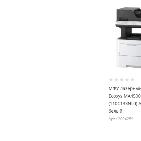
МФУ лазерный
Ecosys MA4500
(110C133NL0) 
белый
Арт.: 2004259