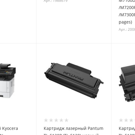
М7100D
Арт.: 1988679
/M7200
/M7300
pages)
Арт.: 20
 Kyocera
Картридж лазерный Pantum
Картри