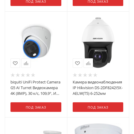
ПОД ЗАКАЗ
ПОД ЗАКАЗ
biquiti UniFi Protect Camera
Камера видеонаблюдения
G5 AI Turret Видеокамера
IP Hikvision DS-2DF8242I5X-
4K (8MP), 30 к/с, 109,9°, ИК-
AELW(T5) 6-252мм
подсветка до 40 м
ПОД ЗАКАЗ
ПОД ЗАКАЗ