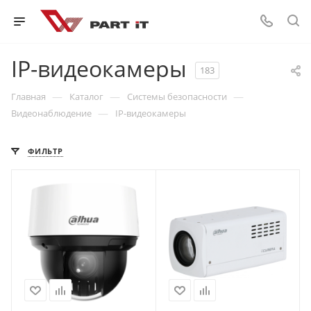
IP-видеокамеры
183
—
—
—
Главная
Каталог
Системы безопасности
—
Видеонаблюдение
IP-видеокамеры
ФИЛЬТР