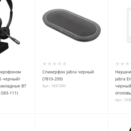
икрофоном
Спикерфон Jabra черный
Наушни
75 черный/
(7810-209)
Jabra E
накладные BT
черный
Арт.: 1837200
-583-111)
оголовь
Арт.: 19