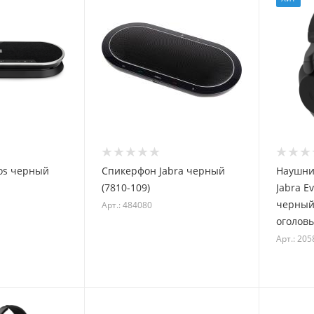
os черный
Спикерфон Jabra черный
Наушни
(7810-109)
Jabra E
черный
Арт.: 484080
оголовь
Арт.: 20