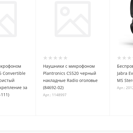
икрофоном
Наушники с микрофоном
Беспро
5 Convertible
Plantronics CS520 черный
Jabra Ev
ристый
накладные Radio оголовье
MS Ster
крепление за
(84692-02)
Арт.: 20
-111)
Арт.: 1148997