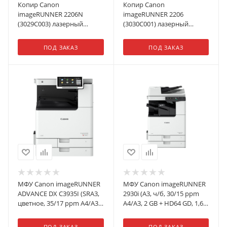
Копир Canon
Копир Canon
imageRUNNER 2206N
imageRUNNER 2206
(3029C003) лазерный
(3030C001) лазерный
печать:черно-белый
печать:черно-белый
(крышка в комплекте)
(крышка в комплекте) с
ПОД ЗАКАЗ
ПОД ЗАКАЗ
тонером
МФУ Canon imageRUNNER
МФУ Canon imageRUNNER
ADVANCE DX C3935I (SRА3,
2930i (A3, ч/б, 30/15 ppm
цветное, 35/17 ppm A4/A3,
A4/А3, 2 GB + HD64 GD, 1,6
3,5 GB + SSD256 GB, 1,8 Ghz
Ghz DualCore, 1200dpi, USB,
DualCore, 1200dpi, USB,
Network, Wi-Fi, Duplex, 2 х
ПОД ЗАКАЗ
ПОД ЗАКАЗ