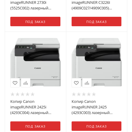
imageRUNNER 2730i
imageRUNNER C3226I
(5525C002) лазерный
(4909C027/4909C005)
печать:черно-белый DADF
лазерный печать:цветной
DADF
ПОД ЗАКАЗ
ПОД ЗАКАЗ
Копир Canon
Копир Canon
imageRUNNER 2425i
imageRUNNER 2425
(4293C004) лазерный
(4293C003) лазерный
печать:черно-белый RADF
печать:черно-белый
(крышка в комплекте)
ПОД ЗАКАЗ
ПОД ЗАКАЗ