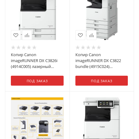
Копир Canon
Копир Canon
imageRUNNER DX C3826i
imageRUNNER DX C3822
(4914С005) лазерный
bundle (4915C024)
печать:черно-белый RADF
лазерный печать:цветной
ПОД ЗАКАЗ
ПОД ЗАКАЗ