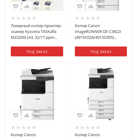
Лазерный копир-принтер-
Копир Canon
сканер Kyocera TASKalfa
imageRUNNER DX C3822i
MZ3200i (A3, 32/17 ppm
(4915C024/4915C005)
A4/A3, 4Gb + 32Gb SDD +
лазерный печать:цветной
320 GB HDD, Network,
ПОД ЗАКАЗ
ПОД ЗАКАЗ
дуплекс, без тонера и
крышки), реком.
установка специалистом
АСЦ
Копир Canon
Копир Canon