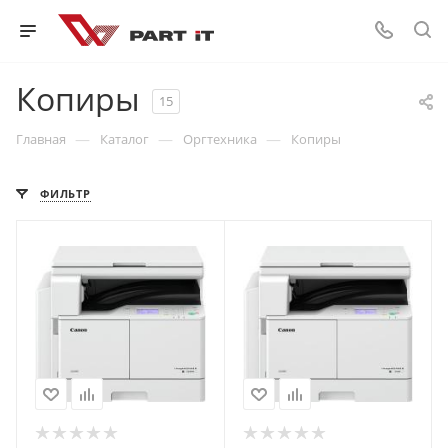
Копиры
15
—
—
—
Главная
Каталог
Оргтехника
Копиры
ФИЛЬТР