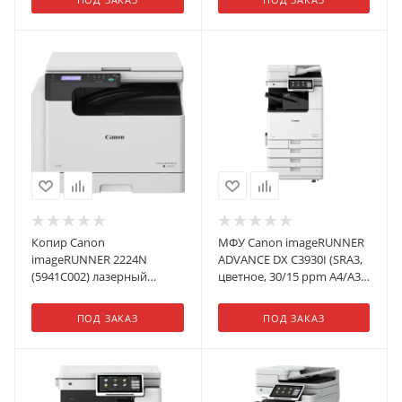
Network, Wi-Fi, Duplex, 2 х
550л, DADF50, без тонера),
550л, без крышки/
обязат. установка
автоподатчика, без
специалистом АСЦ
тонера), обязат. установка
специалистом АСЦ
Копир Canon
МФУ Canon imageRUNNER
imageRUNNER 2224N
ADVANCE DX C3930I (SRА3,
(5941C002) лазерный
цветное, 30/15 ppm A4/A3,
печать:черно-белый
3,5 GB + SSD256 GB, 1,8 Ghz
(крышка в комплекте)
DualCore, 1200dpi, USB,
ПОД ЗАКАЗ
ПОД ЗАКАЗ
Network, Wi-Fi, Duplex, 2 х
550л, без крышки/
автоподатчика, без
тонера), обязат. установка
специалистом АСЦ