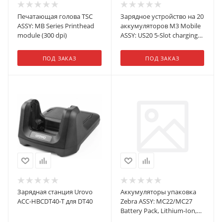
Печатающая голова TSC
Зарядное устройство на 20
ASSY: MB Series Printhead
аккумуляторов M3 Mobile
module (300 dpi)
ASSY: US20 5-Slot charging
cradle for 20 Batteries (5 x 4
Slot Battery Charging
ПОД ЗАКАЗ
ПОД ЗАКАЗ
Station). Requires power
supply (US20-PWSP-5XX;
sold separately)
Зарядная станция Urovo
Аккумуляторы упаковка
ACC-HBCDT40-T для DT40
Zebra ASSY: MC22/MC27
Battery Pack, Lithium-Ion,
Power Precision, Standard