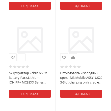
Capacity, 3500mAh, 10-Pack
ПОД ЗАКАЗ
ПОД ЗАКАЗ
Аккумулятор Zebra ASSY:
Пятислотовый зарядный
Battery Pack,Lithium
кредл M3 Mobile ASSY: US20
ION,PP+ MC33XX Series
5-Slot charging only cradle
Extended Capacity Battery
for 4 x US20 & 4 Batteries.
QTY-10
Requires power supply
ПОД ЗАКАЗ
ПОД ЗАКАЗ
(US20-PWSP-5XX; sold
separately)