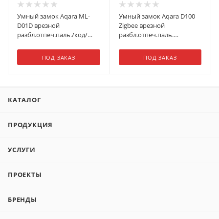
Умный замок Aqara ML-
Умный замок Aqara D100
D01D врезной
Zigbee врезной
разбл.отпеч.паль./код/
разбл.отпеч.паль.
пар/NFC/прил/мех.кл
2480mAh черный
5000mAh бронзовый/
(ZNMS20LM)
ПОД ЗАКАЗ
ПОД ЗАКАЗ
черный
КАТАЛОГ
ПРОДУКЦИЯ
УСЛУГИ
ПРОЕКТЫ
БРЕНДЫ