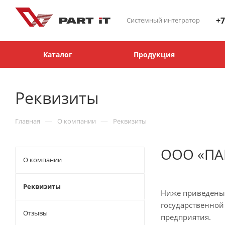
+7
Системный интегратор
Каталог
Продукция
Реквизиты
—
—
Главная
О компании
Реквизиты
ООО «ПА
О компании
Реквизиты
Ниже приведены 
государственной
Отзывы
предприятия.