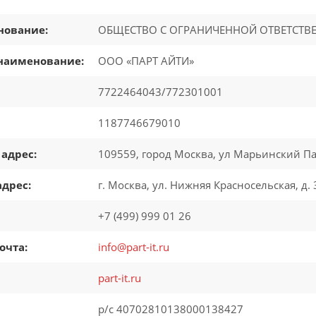
нование:
ОБЩЕСТВО С ОГРАНИЧЕННОЙ ОТВЕТСТВЕ
наименование:
ООО «ПАРТ АЙТИ»
7722464043/772301001
1187746679010
адрес:
109559, город Москва, ул Марьинский Пар
дрес:
г. Москва, ул. Нижняя Красносельская, д. 
+7 (499) 999 01 26
очта:
info@part-it.ru
part-it.ru
р/с 40702810138000138427