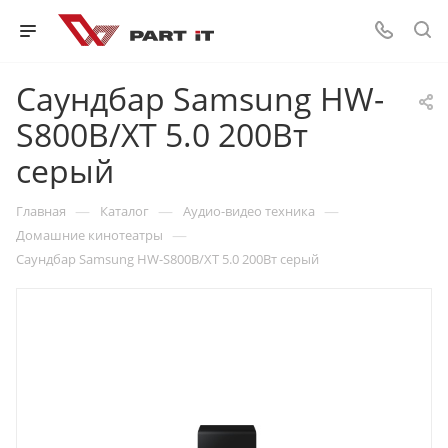
Саундбар Samsung HW-
S800B/XT 5.0 200Вт
серый
—
—
—
Главная
Каталог
Аудио-видео техника
—
Домашние кинотеатры
Саундбар Samsung HW-S800B/XT 5.0 200Вт серый