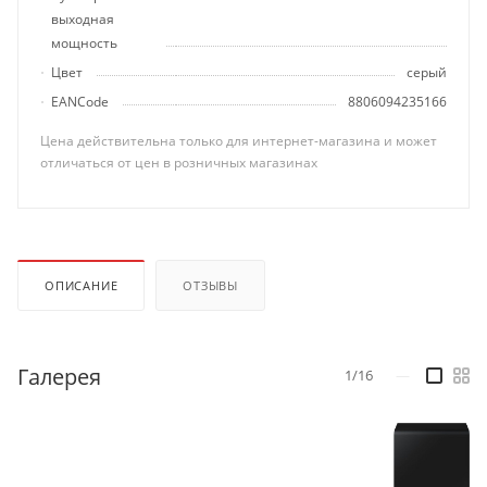
выходная
мощность
Цвет
серый
EANCode
8806094235166
Цена действительна только для интернет-магазина и может
отличаться от цен в розничных магазинах
ОПИСАНИЕ
ОТЗЫВЫ
Галерея
1/16
—