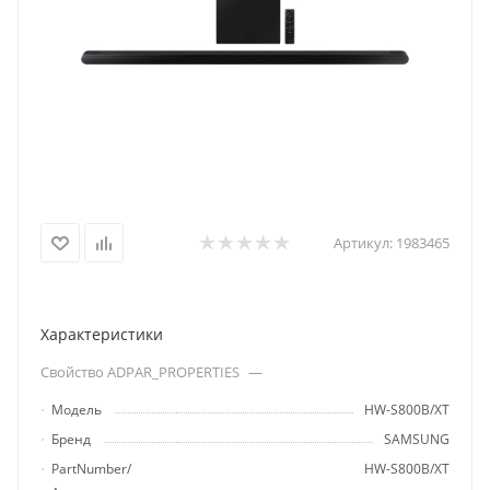
Артикул:
1983465
Характеристики
Свойство ADPAR_PROPERTIES
—
Модель
HW-S800B/XT
Бренд
SAMSUNG
PartNumber/
HW-S800B/XT