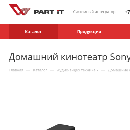
+7
Системный интегратор
Каталог
Продукция
Домашний кинотеатр Sony 
—
—
—
Главная
Каталог
Аудио-видео техника
Домашние 