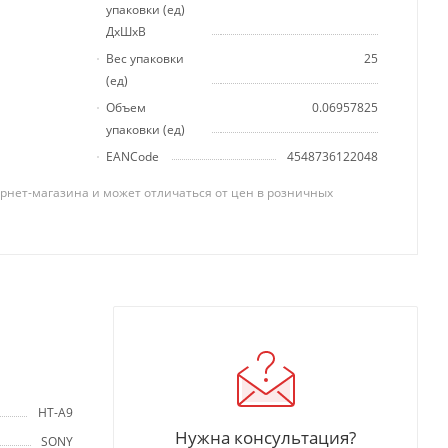
упаковки (ед)
ДхШхВ
Вес упаковки
25
(ед)
Объем
0.06957825
упаковки (ед)
EANCode
4548736122048
рнет-магазина и может отличаться от цен в розничных
HT-A9
Нужна консультация?
SONY