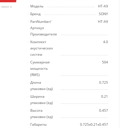
Модель
HT-A9
 вами и
Бренд
SONY
PartNumber/
HT-A9
Артикул
Производителя
Комплект
4.0
акустических
систем
Суммарная
504
мощность
(RMS)
Длина
0.725
упаковки (ед)
Ширина
0.21
упаковки (ед)
Высота
0.457
упаковки (ед)
Габариты
0.725x0.21x0.457