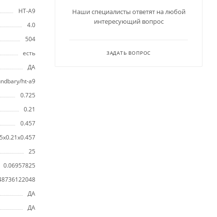
HT-A9
Наши специалисты ответят на любой
интересующий вопрос
4.0
504
есть
ЗАДАТЬ ВОПРОС
ДА
undbary/ht-a9
0.725
0.21
0.457
5x0.21x0.457
25
0.06957825
48736122048
ДА
ДА