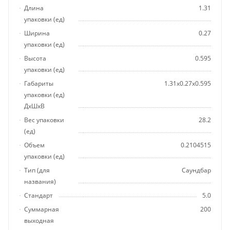
Длина
1.31
упаковки (ед)
Ширина
0.27
упаковки (ед)
Высота
0.595
упаковки (ед)
Габариты
1.31x0.27x0.595
упаковки (ед)
ДхШхВ
Вес упаковки
28.2
(ед)
Объем
0.2104515
упаковки (ед)
Тип (для
Саундбар
названия)
Стандарт
5.0
Суммарная
200
выходная