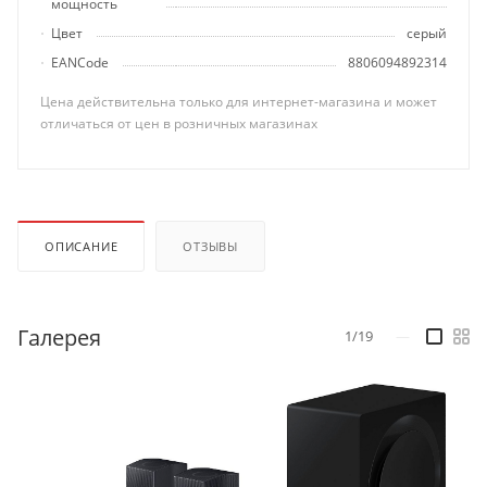
мощность
Цвет
серый
EANCode
8806094892314
Цена действительна только для интернет-магазина и может
отличаться от цен в розничных магазинах
ОПИСАНИЕ
ОТЗЫВЫ
Галерея
1/19
—