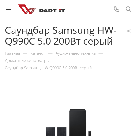
Саундбар Samsung HW-
Q990C 5.0 200Вт серый
—
—
—
Главная
Каталог
Аудио-видео техника
—
Домашние кинотеатры
Саундбар Samsung HW-Q990C 5.0 200Вт серый