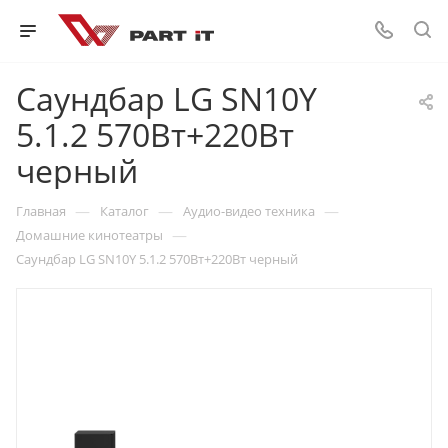
Саундбар LG SN10Y
5.1.2 570Вт+220Вт
черный
—
—
—
Главная
Каталог
Аудио-видео техника
—
Домашние кинотеатры
Саундбар LG SN10Y 5.1.2 570Вт+220Вт черный