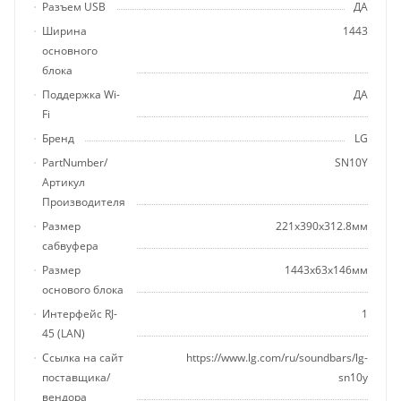
Разъем USB
ДА
Ширина
1443
основного
блока
Поддержка Wi-
ДА
Fi
Бренд
LG
PartNumber/
SN10Y
Артикул
Производителя
Размер
221x390x312.8мм
сабвуфера
Размер
1443x63x146мм
основого блока
Интерфейс RJ-
1
45 (LAN)
Ссылка на сайт
https://www.lg.com/ru/soundbars/lg-
поставщика/
sn10y
вендора