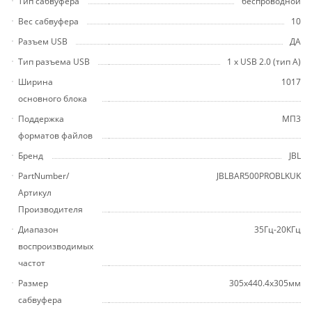
Тип сабвуфера
беспроводной
Вес сабвуфера
10
Разъем USB
ДА
Тип разъема USB
1 х USB 2.0 (тип A)
Ширина
1017
основного блока
Поддержка
МП3
форматов файлов
Бренд
JBL
PartNumber/
JBLBAR500PROBLKUK
Артикул
Производителя
Диапазон
35Гц-20КГц
воспроизводимых
частот
Размер
305x440.4x305мм
сабвуфера