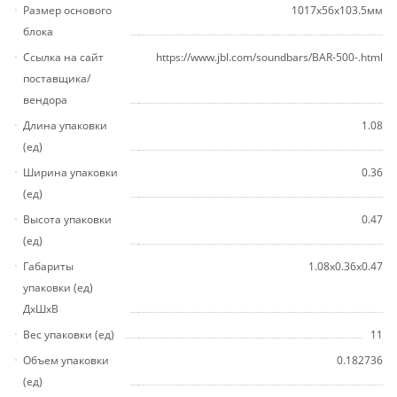
Размер основого
1017x56x103.5мм
блока
Ссылка на сайт
https://www.jbl.com/soundbars/BAR-500-.html
поставщика/
вендора
Длина упаковки
1.08
(ед)
Ширина упаковки
0.36
(ед)
Высота упаковки
0.47
(ед)
Габариты
1.08x0.36x0.47
упаковки (ед)
ДхШхВ
Вес упаковки (ед)
11
Объем упаковки
0.182736
(ед)