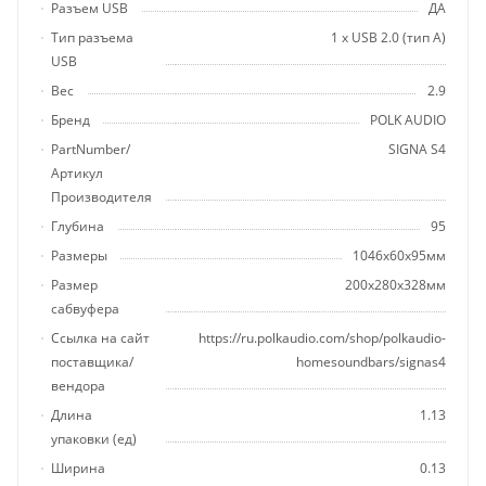
Разъем USB
ДА
Тип разъема
1 х USB 2.0 (тип A)
USB
Вес
2.9
Бренд
POLK AUDIO
PartNumber/
SIGNA S4
Артикул
Производителя
Глубина
95
Размеры
1046x60x95мм
Размер
200x280x328мм
сабвуфера
Ссылка на сайт
https://ru.polkaudio.com/shop/polkaudio-
поставщика/
homesoundbars/signas4
вендора
Длина
1.13
упаковки (ед)
Ширина
0.13