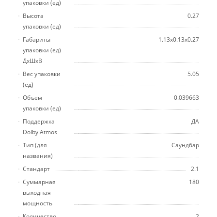
упаковки (ед)
Высота
0.27
упаковки (ед)
Габариты
1.13x0.13x0.27
упаковки (ед)
ДхШхВ
Вес упаковки
5.05
(ед)
Объем
0.039663
упаковки (ед)
Поддержка
ДА
Dolby Atmos
Тип (для
Саундбар
названия)
Стандарт
2.1
Суммарная
180
выходная
мощность
Количество
2