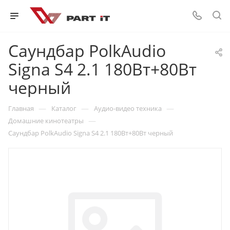
Саундбар PolkAudio
Signa S4 2.1 180Вт+80Вт
черный
—
—
—
Главная
Каталог
Аудио-видео техника
—
Домашние кинотеатры
Саундбар PolkAudio Signa S4 2.1 180Вт+80Вт черный