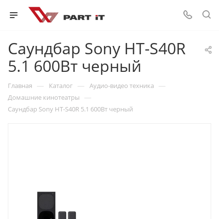
Саундбар Sony HT-S40R
5.1 600Вт черный
—
—
—
Главная
Каталог
Аудио-видео техника
—
Домашние кинотеатры
Саундбар Sony HT-S40R 5.1 600Вт черный