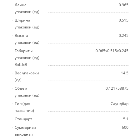
Длина
0.965
упаковки (ед)
Ширина
0.515
упаковки (ед)
Высота
0.245
упаковки (ед)
Габариты
0.965x0.515x0.245
упаковки (ед)
ДхШхВ
Вес упаковки
14.5
(ед)
Объем
0.121758875
упаковки (ед)
Тип (для
Саундбар
названия)
Стандарт
5.1
Суммарная
600
выходная