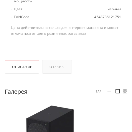
мощность
Цвет
черный
EANCode
4548736121751
Цена действительна только для интернет-магазина и может
отличаться от цен в розничных магазинах
ОПИСАНИЕ
ОТЗЫВЫ
Галерея
1/7
—