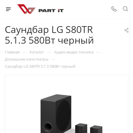
Саундбар LG S80TR
5.1.3 580Вт черный
—
—
—
Главная
Каталог
Аудио-видео техника
—
Домашние кинотеатры
Саундбар LG S80TR 5.1.3 580Вт черный