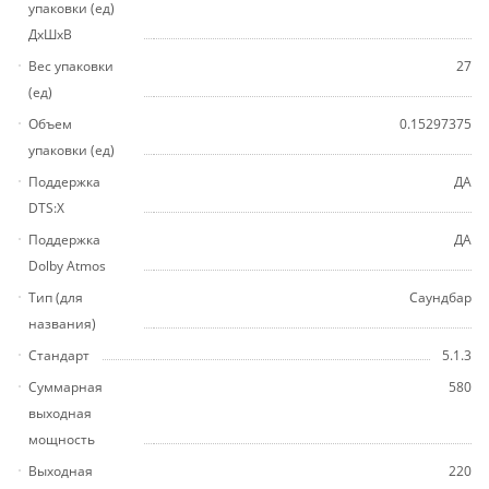
упаковки (ед)
ДхШхВ
Вес упаковки
27
(ед)
Объем
0.15297375
упаковки (ед)
Поддержка
ДА
DTS:X
Поддержка
ДА
Dolby Atmos
Тип (для
Саундбар
названия)
Стандарт
5.1.3
Суммарная
580
выходная
мощность
Выходная
220