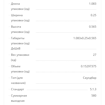
Длина
1.083
упаковки (ед)
Ширина
0.25
упаковки (ед)
Высота
0.565
упаковки (ед)
Габариты
1.083x0.25x0.565
упаковки (ед)
ДхШхВ
Вес упаковки
27
(ед)
Объем
0.15297375
упаковки (ед)
Тип (для
Саундбар
названия)
Стандарт
5.1.3
Суммарная
580
выходная