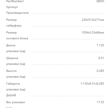
PartNumber/
Q85H
Артикул
Производителя
Размер
220x513x271мм
сабвуфера
Размер
1054x123x68мм
основого блока
Длина
1.135
упаковки (ед)
Ширина
0.51
упаковки (ед)
Высота
0.285
упаковки (ед)
Габариты
1.135x0.51x0.285
упаковки (ед)
ДхШхВ
Вес упаковки
17.55
(ед)