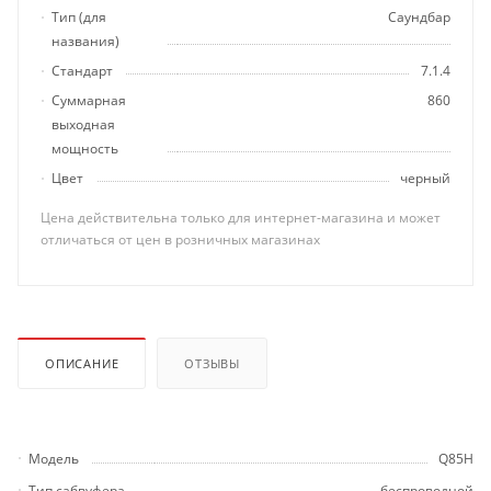
Тип (для
Саундбар
названия)
Стандарт
7.1.4
Суммарная
860
выходная
мощность
Цвет
черный
Цена действительна только для интернет-магазина и может
отличаться от цен в розничных магазинах
ОПИСАНИЕ
ОТЗЫВЫ
Модель
Q85H
Тип сабвуфера
беспроводной