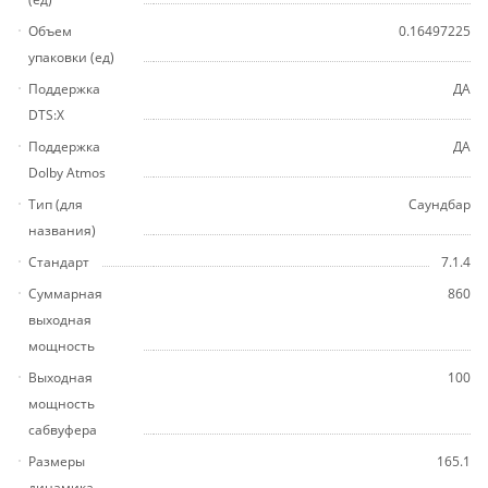
Объем
0.16497225
упаковки (ед)
Поддержка
ДА
DTS:X
Поддержка
ДА
Dolby Atmos
Тип (для
Саундбар
названия)
Стандарт
7.1.4
Суммарная
860
выходная
мощность
Выходная
100
мощность
сабвуфера
Размеры
165.1
динамика