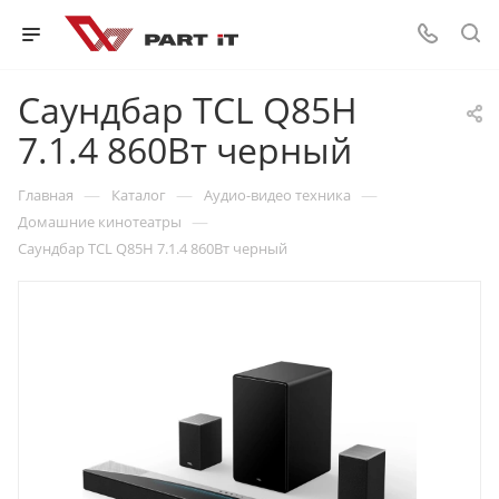
Саундбар TCL Q85H
7.1.4 860Вт черный
—
—
—
Главная
Каталог
Аудио-видео техника
—
Домашние кинотеатры
Саундбар TCL Q85H 7.1.4 860Вт черный