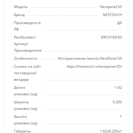
Модель
Nextpanel 65
Бренд
NEXTOUCH
Произведено в
ДА
РФ
PartNumber/
IFPCV1INT65
Артикул
Производителя
Особенности
Интерактивная панель NextPanel 65
Ссылка на сайт
https://nextouch.ru/nextpanel-65/
поставщика/
вендора
Длина
1.62
упаковки (ед)
Ширина
0.205
упаковки (ед)
Высота
1
упаковки (ед)
Габариты
1.62x0.205x1