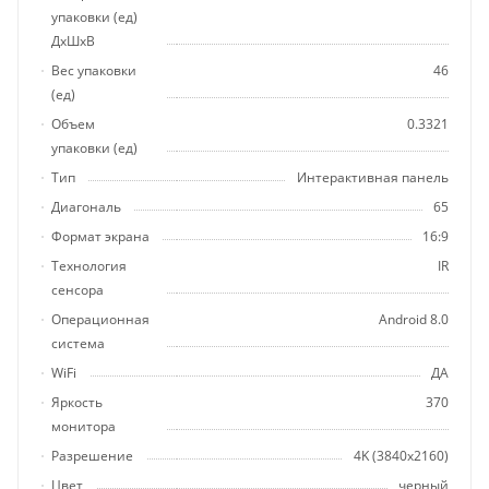
упаковки (ед)
ДхШхВ
Вес упаковки
46
(ед)
Объем
0.3321
упаковки (ед)
Тип
Интерактивная панель
Диагональ
65
Формат экрана
16:9
Технология
IR
сенсора
Операционная
Android 8.0
система
WiFi
ДА
Яркость
370
монитора
Разрешение
4K (3840x2160)
Цвет
черный