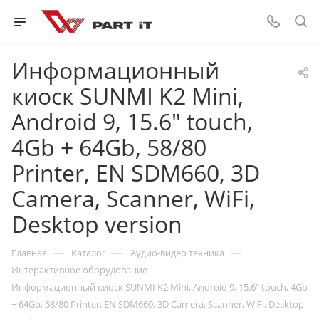
Информационный
киоск SUNMI K2 Mini,
Android 9, 15.6" touch,
4Gb + 64Gb, 58/80
Printer, EN SDM660, 3D
Camera, Scanner, WiFi,
Desktop version
—
—
—
Главная
Каталог
Аудио-видео техника
—
Интерактивное оборудование
Информационный киоск SUNMI K2 Mini, Android 9, 15.6" touch, 4Gb
+ 64Gb, 58/80 Printer, EN SDM660, 3D Camera, Scanner, WiFi, Desktop