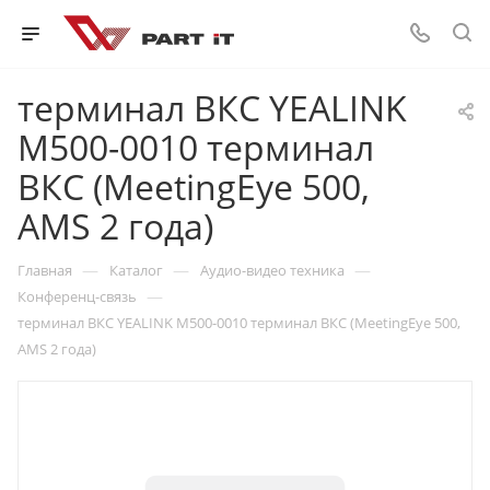
терминал ВКС YEALINK
M500-0010 терминал
ВКС (MeetingEye 500,
AMS 2 года)
—
—
—
Главная
Каталог
Аудио-видео техника
—
Конференц-связь
терминал ВКС YEALINK M500-0010 терминал ВКС (MeetingEye 500,
AMS 2 года)