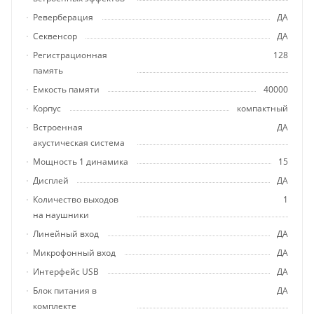
Реверберация
ДА
Секвенсор
ДА
Регистрационная
128
память
Емкость памяти
40000
Корпус
компактный
Встроенная
ДА
акустическая система
Мощность 1 динамика
15
Дисплей
ДА
Количество выходов
1
на наушники
Линейный вход
ДА
Микрофонный вход
ДА
Интерфейс USB
ДА
Блок питания в
ДА
комплекте