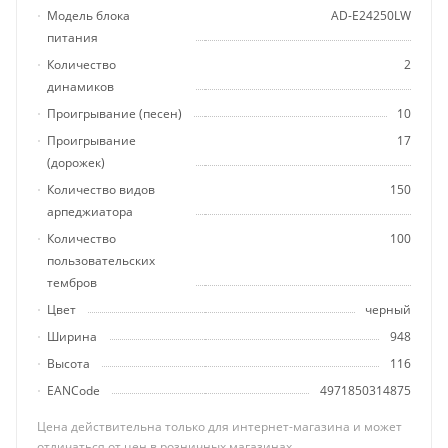
Модель блока
AD-E24250LW
питания
Количество
2
динамиков
Проигрывание (песен)
10
Проигрывание
17
(дорожек)
Количество видов
150
арпеджиатора
Количество
100
пользовательских
тембров
Цвет
черный
Ширина
948
Высота
116
EANCode
4971850314875
Цена действительна только для интернет-магазина и может
отличаться от цен в розничных магазинах