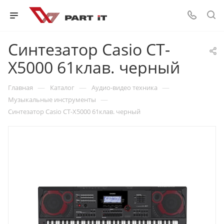
Синтезатор Casio CT-
X5000 61клав. черный
—
—
—
Главная
Каталог
Аудио-видео техника
—
Музыкальные инструменты
Синтезатор Casio CT-X5000 61клав. черный