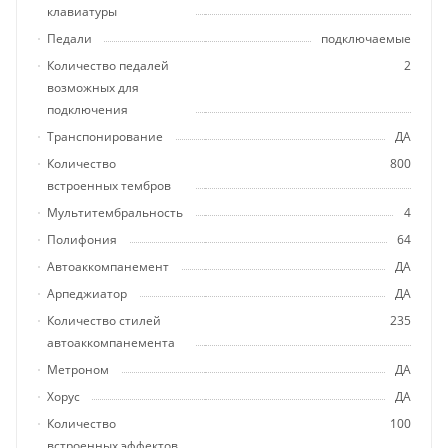
клавиатуры
Педали
подключаемые
Количество педалей
2
возможных для
подключения
Транспонирование
ДА
Количество
800
встроенных тембров
Мультитембральность
4
Полифония
64
Автоаккомпанемент
ДА
Арпеджиатор
ДА
Количество стилей
235
автоаккомпанемента
Метроном
ДА
Хорус
ДА
Количество
100
встроенных эффектов