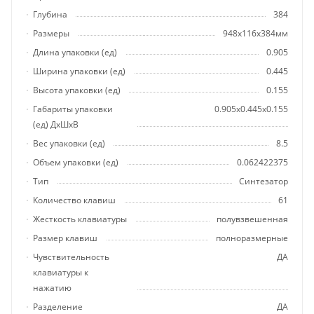
Глубина
384
Размеры
948x116x384мм
Длина упаковки (ед)
0.905
Ширина упаковки (ед)
0.445
Высота упаковки (ед)
0.155
Габариты упаковки
0.905x0.445x0.155
(ед) ДхШхВ
Вес упаковки (ед)
8.5
Объем упаковки (ед)
0.062422375
Тип
Синтезатор
Количество клавиш
61
Жесткость клавиатуры
полувзвешенная
Размер клавиш
полноразмерные
Чувствительность
ДА
клавиатуры к
нажатию
Разделение
ДА