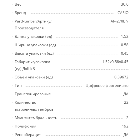
Вес
36.6
Бренд
CASIO
PartNumber/Артикул
AP-270BN
Производителя
Длина упаковки (ед)
1.52
Ширина упаковки (ед)
0.58
Высота упаковки (ед)
0.45
Габариты упаковки
1.52x0.58x0.45
(ед) ДхШхВ
Объем упаковки (ед)
0.39672
Тип
Цифровое фортепиано
Транспонирование
ДА
Количество
22
встроенных тембров
Мультитембральность
2
Полифония
192
Реверберация
ДА