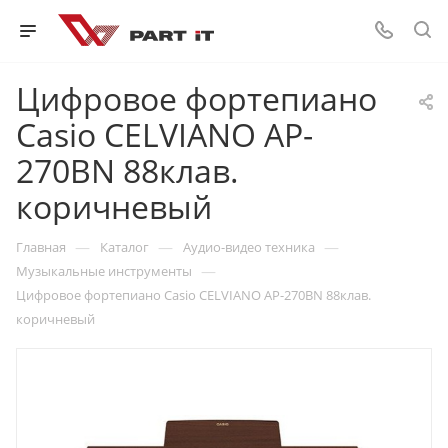
Цифровое фортепиано
Casio CELVIANO AP-
270BN 88клав.
коричневый
—
—
—
Главная
Каталог
Аудио-видео техника
—
Музыкальные инструменты
Цифровое фортепиано Casio CELVIANO AP-270BN 88клав.
коричневый