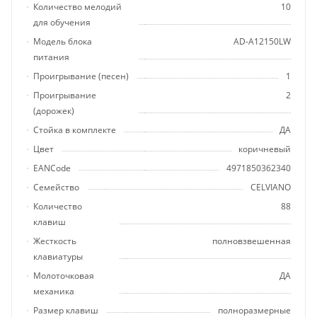
Количество мелодий
10
для обучения
Модель блока
AD-A12150LW
питания
Проигрывание (песен)
1
Проигрывание
2
(дорожек)
Стойка в комплекте
ДА
Цвет
коричневый
EANCode
4971850362340
Семейство
CELVIANO
Количество
88
клавиш
Жесткость
полновзвешенная
клавиатуры
Молоточковая
ДА
механика
Размер клавиш
полноразмерные