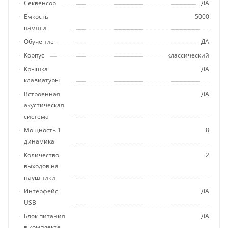
Секвенсор
ДА
Емкость
5000
памяти
Обучение
ДА
Корпус
классический
Крышка
ДА
клавиатуры
Встроенная
ДА
акустическая
система
Мощность 1
8
динамика
Количество
2
выходов на
наушники
Интерфейс
ДА
USB
Блок питания
ДА
в комплекте