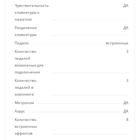
Чувствительность
ДА
клавиатуры к
нажатию
Разделение
ДА
клавиатуры
Педали
встроенные
Количество
3
педалей
возможных для
подключения
Количество
3
педалей в
комплекте
Метроном
ДА
Хорус
ДА
Количество
8
встроенных
эффектов