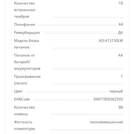
Количество
10
встроенных
тембров
Полифония
64
Реверберация
ДА
Модель блока
AD-A12150LW
питания
Питание от
AA
батарей/
аккумуляторов
Проигрывание
1
(песен)
Цвет
черный
EANCode
04971850362593
Количество
88
клавиш
Жесткость
полновзвешенная
клавиатуры