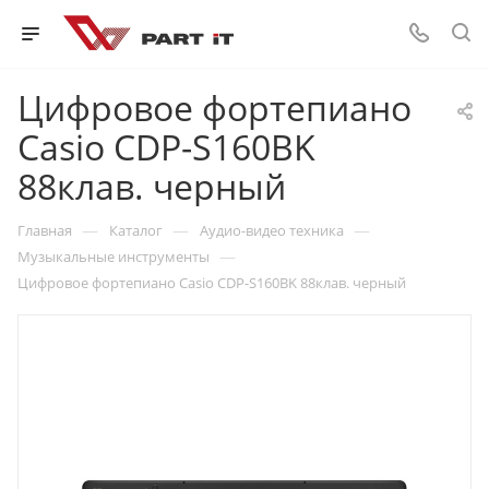
Цифровое фортепиано
Casio CDP-S160BK
88клав. черный
—
—
—
Главная
Каталог
Аудио-видео техника
—
Музыкальные инструменты
Цифровое фортепиано Casio CDP-S160BK 88клав. черный