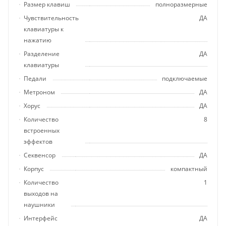
Размер клавиш
полноразмерные
Чувствительность
ДА
клавиатуры к
нажатию
Разделение
ДА
клавиатуры
Педали
подключаемые
Метроном
ДА
Хорус
ДА
Количество
8
встроенных
эффектов
Секвенсор
ДА
Корпус
компактный
Количество
1
выходов на
наушники
Интерфейс
ДА