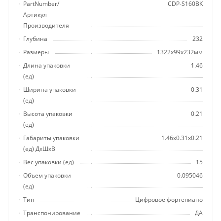
PartNumber/
CDP-S160BK
Артикул
Производителя
Глубина
232
Размеры
1322x99x232мм
Длина упаковки
1.46
(ед)
Ширина упаковки
0.31
(ед)
Высота упаковки
0.21
(ед)
Габариты упаковки
1.46x0.31x0.21
(ед) ДхШхВ
Вес упаковки (ед)
15
Объем упаковки
0.095046
(ед)
Тип
Цифровое фортепиано
Транспонирование
ДА