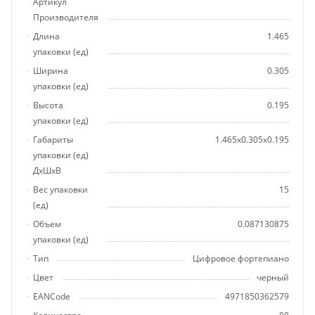
Артикул
Производителя
Длина
1.465
упаковки (ед)
Ширина
0.305
упаковки (ед)
Высота
0.195
упаковки (ед)
Габариты
1.465x0.305x0.195
упаковки (ед)
ДхШхВ
Вес упаковки
15
(ед)
Объем
0.087130875
упаковки (ед)
Тип
Цифровое фортепиано
Цвет
черный
EANCode
4971850362579