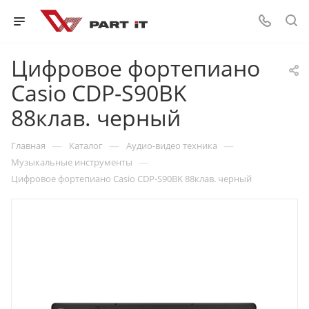
Цифровое фортепиано
Casio CDP-S90BK
88клав. черный
—
—
—
Главная
Каталог
Аудио-видео техника
—
Музыкальные инструменты
Цифровое фортепиано Casio CDP-S90BK 88клав. черный