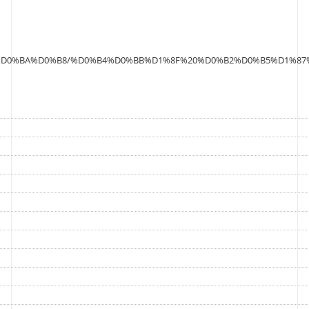
%BD%D0%BA%D0%B8/%D0%B4%D0%BB%D1%8F%20%D0%B2%D0%B5%D1%8