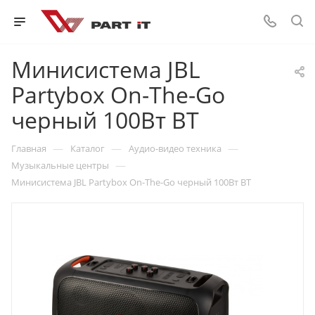
Минисистема JBL
Partybox On-The-Go
черный 100Вт BT
—
—
—
Главная
Каталог
Аудио-видео техника
—
Музыкальные центры
Минисистема JBL Partybox On-The-Go черный 100Вт BT