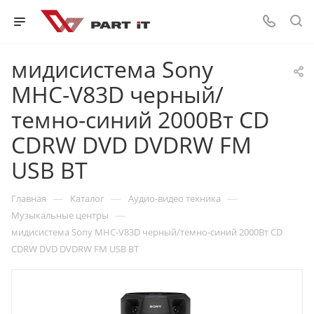
мидисистема Sony
MHC-V83D черный/
темно-синий 2000Вт CD
CDRW DVD DVDRW FM
USB BT
—
—
—
Главная
Каталог
Аудио-видео техника
—
Музыкальные центры
мидисистема Sony MHC-V83D черный/темно-синий 2000Вт CD
CDRW DVD DVDRW FM USB BT