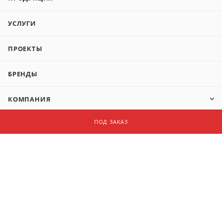
УСЛУГИ
ПРОЕКТЫ
БРЕНДЫ
КОМПАНИЯ
ПОД ЗАКАЗ
+7 (499) 999-01-26
info@part-it.ru
г. Москва, ул. Бауманская д.6 стр. 2
оф. 212