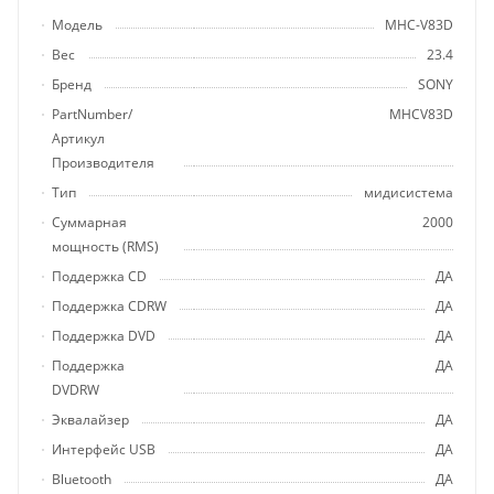
Модель
MHC-V83D
Вес
23.4
Бренд
SONY
PartNumber/
MHCV83D
Артикул
Производителя
Тип
мидисистема
Суммарная
2000
мощность (RMS)
Поддержка CD
ДА
Поддержка CDRW
ДА
Поддержка DVD
ДА
Поддержка
ДА
DVDRW
Эквалайзер
ДА
Интерфейс USB
ДА
Bluetooth
ДА