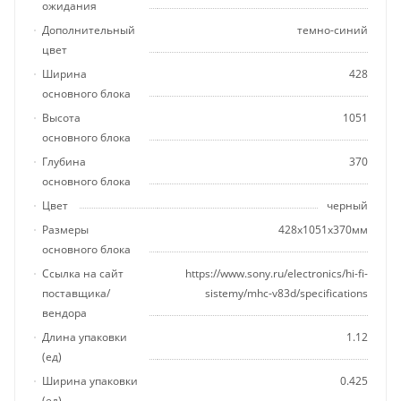
ожидания
Дополнительный
темно-синий
цвет
Ширина
428
основного блока
Высота
1051
основного блока
Глубина
370
основного блока
Цвет
черный
Размеры
428x1051x370мм
основного блока
Ссылка на сайт
https://www.sony.ru/electronics/hi-fi-
поставщика/
sistemy/mhc-v83d/specifications
вендора
Длина упаковки
1.12
(ед)
Ширина упаковки
0.425
(ед)