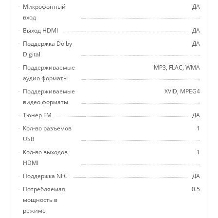
Микрофонный
ДА
вход
Выход HDMI
ДА
Поддержка Dolby
ДА
Digital
Поддерживаемые
MP3, FLAC, WMA
аудио форматы
Поддерживаемые
XVID, MPEG4
видео форматы
Тюнер FM
ДА
Кол-во разъемов
1
USB
Кол-во выходов
1
HDMI
Поддержка NFC
ДА
Потребляемая
0.5
мощность в
режиме