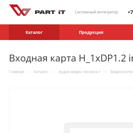
+7
Системный интегратор
Каталог
Продукция
Входная карта H_1xDP1.2 i
—
—
—
Главная
Каталог
Аудио-видео техника
Видеоконт