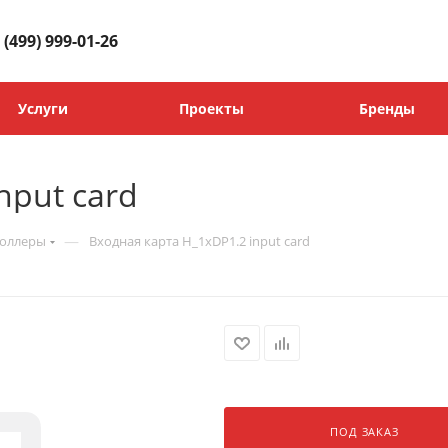
 (499) 999-01-26
Услуги
Проекты
Бренды
nput card
—
роллеры
Входная карта H_1xDP1.2 input card
ПОД ЗАКАЗ