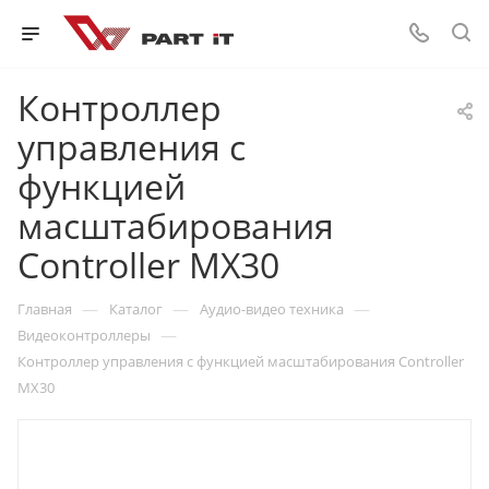
Контроллер
управления с
функцией
масштабирования
Controller MX30
—
—
—
Главная
Каталог
Аудио-видео техника
—
Видеоконтроллеры
Контроллер управления с функцией масштабирования Controller
MX30