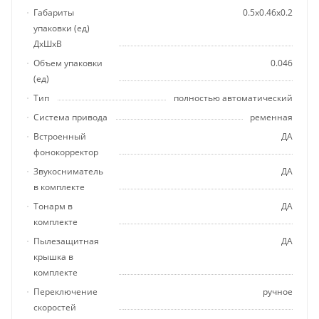
Габариты
0.5x0.46x0.2
упаковки (ед)
ДхШхВ
Объем упаковки
0.046
(ед)
Тип
полностью автоматический
Система привода
ременная
Встроенный
ДА
фонокорректор
Звукосниматель
ДА
в комплекте
Тонарм в
ДА
комплекте
Пылезащитная
ДА
крышка в
комплекте
Переключение
ручное
скоростей