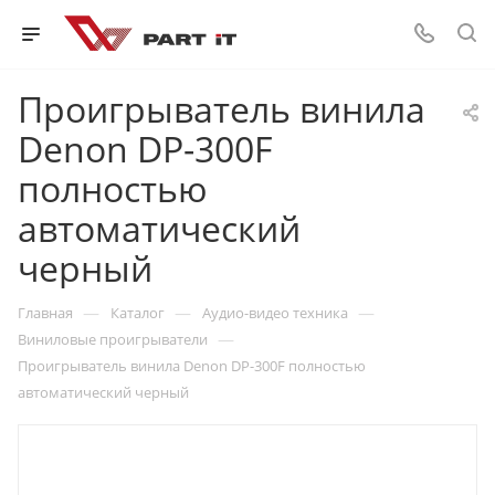
Проигрыватель винила
Denon DP-300F
полностью
автоматический
черный
—
—
—
Главная
Каталог
Аудио-видео техника
—
Виниловые проигрыватели
Проигрыватель винила Denon DP-300F полностью
автоматический черный