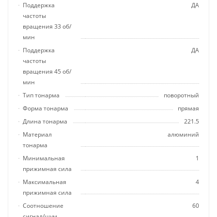
Поддержка
ДА
частоты
вращения 33 об/
мин
Поддержка
ДА
частоты
вращения 45 об/
мин
Тип тонарма
поворотный
Форма тонарма
прямая
Длина тонарма
221.5
Материал
алюминий
тонарма
Минимальная
1
прижимная сила
Максимальная
4
прижимная сила
Соотношение
60
сигнал/шум