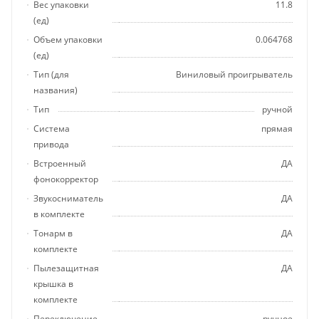
Вес упаковки
11.8
(ед)
Объем упаковки
0.064768
(ед)
Тип (для
Виниловый проигрыватель
названия)
Тип
ручной
Система
прямая
привода
Встроенный
ДА
фонокорректор
Звукосниматель
ДА
в комплекте
Тонарм в
ДА
комплекте
Пылезащитная
ДА
крышка в
комплекте
Переключение
ручное