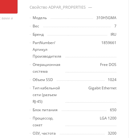
Свойство ADPAR_PROPERTIES
—
Модель
310H5GMA
 вами и
Вес
7
Бренд
IRU
PartNumber/
1859661
Артикул
Производителя
Операционная
Free DOS
система
Объем SSD
1024
Тип кабельной
Gigabit Ethernet
сети (разъем
RJ-45)
Блок питания
650
Процессор,
LGA 1200
сокет
ОЗУ, частота
3200