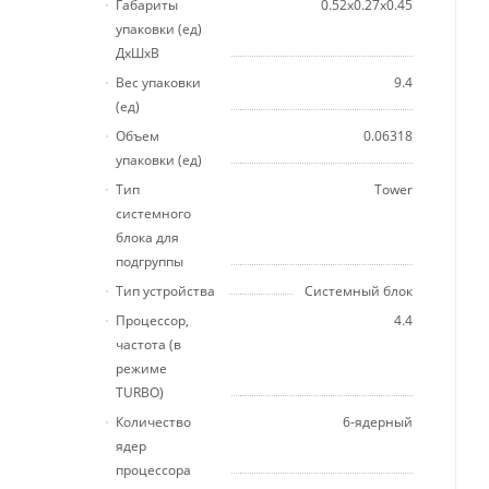
Габариты
0.52x0.27x0.45
упаковки (ед)
ДхШхВ
Вес упаковки
9.4
(ед)
Объем
0.06318
упаковки (ед)
Тип
Tower
системного
блока для
подгруппы
Тип устройства
Системный блок
Процессор,
4.4
частота (в
режиме
TURBO)
Количество
6-ядерный
ядер
процессора