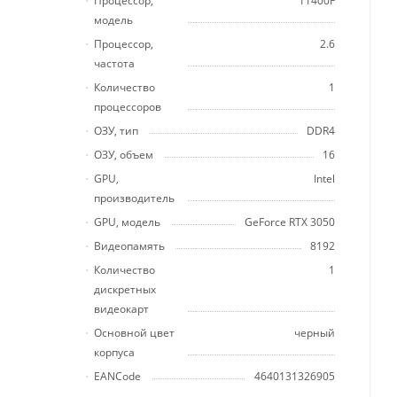
Процессор,
11400F
модель
Процессор,
2.6
частота
Количество
1
процессоров
ОЗУ, тип
DDR4
ОЗУ, объем
16
GPU,
Intel
производитель
GPU, модель
GeForce RTX 3050
Видеопамять
8192
Количество
1
дискретных
видеокарт
Основной цвет
черный
корпуса
EANCode
4640131326905