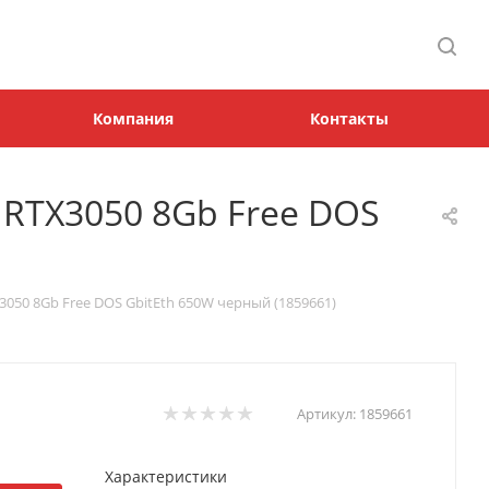
Компания
Контакты
 RTX3050 8Gb Free DOS
3050 8Gb Free DOS GbitEth 650W черный (1859661)
Артикул:
1859661
Характеристики