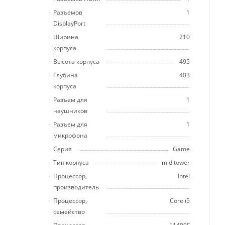
Разъемов
1
DisplayPort
Ширина
210
корпуса
Высота корпуса
495
Глубина
403
корпуса
Разъем для
1
наушников
Разъем для
1
микрофона
Серия
Game
Тип корпуса
miditower
Процессор,
Intel
производитель
Процессор,
Core i5
семейство