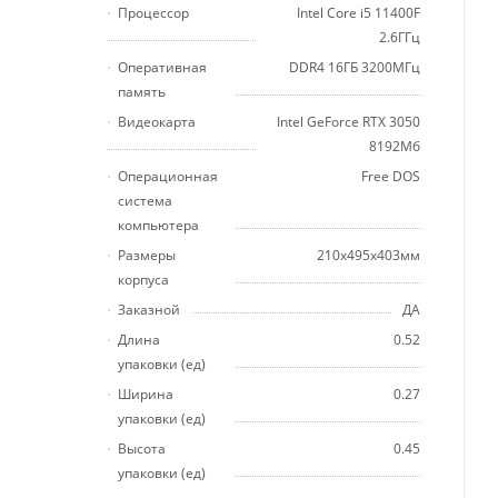
Процессор
Intel Core i5 11400F
2.6ГГц
Оперативная
DDR4 16ГБ 3200МГц
память
Видеокарта
Intel GeForce RTX 3050
8192Мб
Операционная
Free DOS
система
компьютера
Размеры
210x495x403мм
корпуса
Заказной
ДА
Длина
0.52
упаковки (ед)
Ширина
0.27
упаковки (ед)
Высота
0.45
упаковки (ед)