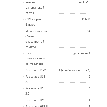
Чипсет
Intel H510
материнской
платы
ОЗУ, форм-
DIMM
фактор
Максимальный
64
объем
оперативной
памяти
Тип
дискретный
графического
контроллера
Разъемов PS/2
1 (комбинированный)
Разъемов USB
2
2.0
Разъемов USB
4
3.0
Разъемов DVI
1
Разъемов HDMI
1