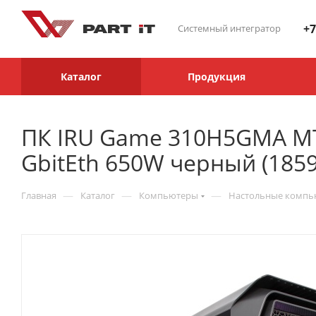
+7
Системный интегратор
Каталог
Продукция
ПК IRU Game 310H5GMA MT 
GbitEth 650W черный (185
—
—
—
Главная
Каталог
Компьютеры
Настольные комп