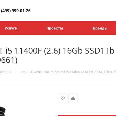
 (499) 999-01-26
Услуги
Проекты
Бренды
i5 11400F (2.6) 16Gb SSD1Tb
9661)
—
ьютеры
ПК IRU Game 310H5GMA MT i5 11400F (2.6) 16Gb SSD1Tb RTX