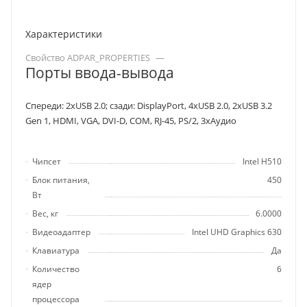
Характеристики
Свойство ADPAR_PROPERTIES
—
Порты ввода-вывода
Спереди: 2хUSB 2.0; сзади: DisplayPort, 4хUSB 2.0, 2хUSB 3.2
Gen 1, HDMI, VGA, DVI-D, COM, RJ-45, PS/2, 3хАудио
Чипсет
Intel H510
Блок питания,
450
Вт
Вес, кг
6.0000
Видеоадаптер
Intel UHD Graphics 630
Клавиатура
Да
Количество
6
ядер
процессора