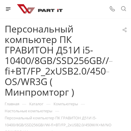
Персональный
компьютер ПК
ГРАВИТОН Д51И i5-
10400/8GB/SSD256GB//Wi-
fi+BT/FP_2xUSB2.0/450W/K
OS/WR3G (
Минпромторг )
—
—
—
Главная
Каталог
Компьютеры
—
Настольные компьютеры
Персональный компьютер ПК ГРАВИТОН Д51И i5-
10400/8GB/SSD256GB//Wi-fi+BT/FP_2xUSB2.0/450W/K+M/NO