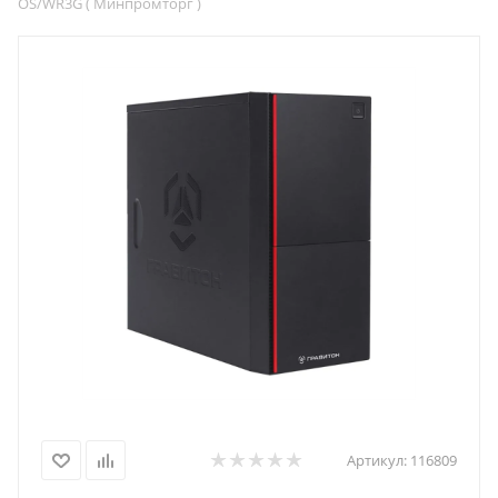
OS/WR3G ( Минпромторг )
Артикул:
116809