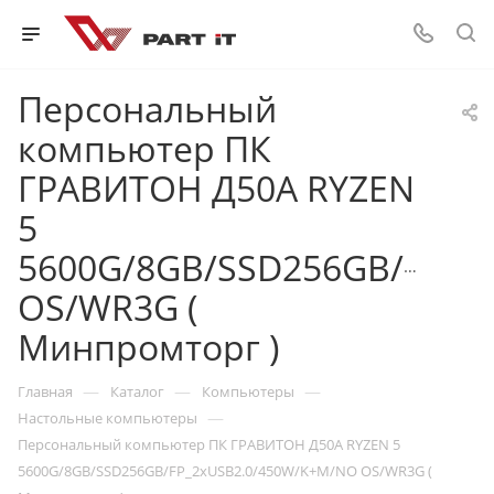
Персональный
компьютер ПК
ГРАВИТОН Д50А RYZEN
5
5600G/8GB/SSD256GB/FP_2
OS/WR3G (
Минпромторг )
—
—
—
Главная
Каталог
Компьютеры
—
Настольные компьютеры
Персональный компьютер ПК ГРАВИТОН Д50А RYZEN 5
5600G/8GB/SSD256GB/FP_2xUSB2.0/450W/K+M/NO OS/WR3G (