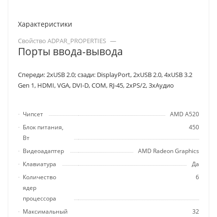
Характеристики
Свойство ADPAR_PROPERTIES
—
Порты ввода-вывода
Спереди: 2хUSB 2.0; сзади: DisplayPort, 2хUSB 2.0, 4хUSB 3.2
Gen 1, HDMI, VGA, DVI-D, COM, RJ-45, 2хPS/2, 3хАудио
Чипсет
AMD A520
Блок питания,
450
Вт
Видеоадаптер
AMD Radeon Graphics
Клавиатура
Да
Количество
6
ядер
процессора
Максимальный
32