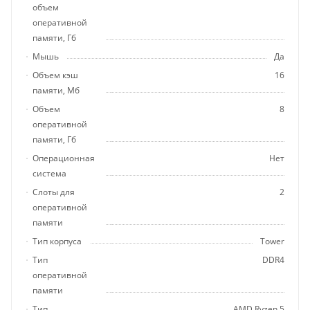
объем
оперативной
памяти, Гб
Мышь
Да
Объем кэш
16
памяти, Мб
Объем
8
оперативной
памяти, Гб
Операционная
Нет
система
Слоты для
2
оперативной
памяти
Тип корпуса
Tower
Тип
DDR4
оперативной
памяти
Тип
AMD Ryzen 5