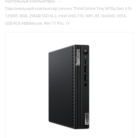
—
Настольные компьютеры
Персональный компьютер Lenovo ThinkCentre Tiny M70q Gen 3 i5-
12500T, 8GB, 256GB SSD M.2, Intel UHD 770, WiFi, BT, NoDVD, VESA,
USB RUS KB&Mouse, Win 11 Pro, 1Y