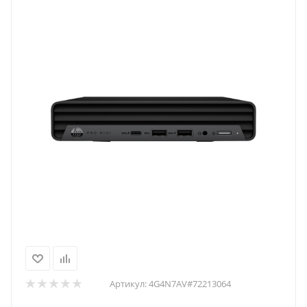
Артикул:
4G4N7AV#72213064