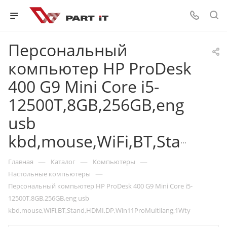
Персональный
компьютер HP ProDesk
400 G9 Mini Core i5-
12500T,8GB,256GB,eng
usb
kbd,mouse,WiFi,BT,Stand,HDMI,DP,Win11ProMultilang,1Wty
—
—
—
Главная
Каталог
Компьютеры
—
Настольные компьютеры
Персональный компьютер HP ProDesk 400 G9 Mini Core i5-
12500T,8GB,256GB,eng usb
kbd,mouse,WiFi,BT,Stand,HDMI,DP,Win11ProMultilang,1Wty