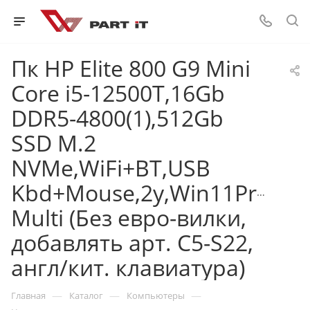
Пк HP Elite 800 G9 Mini
Core i5-12500T,16Gb
DDR5-4800(1),512Gb
SSD M.2
NVMe,WiFi+BT,USB
Kbd+Mouse,2y,Win11Pro
Multi (Без евро-вилки,
добавлять арт. C5-S22,
англ/кит. клавиатура)
—
—
—
Главная
Каталог
Компьютеры