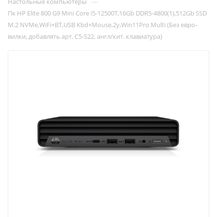
—
Настольные компьютеры
Пк HP Elite 800 G9 Mini Core i5-12500T,16Gb DDR5-4800(1),512Gb SSD
M.2 NVMe,WiFi+BT,USB Kbd+Mouse,2y,Win11Pro Multi (Без евро-
вилки, добавлять арт. C5-S22, англ/кит. клавиатура)