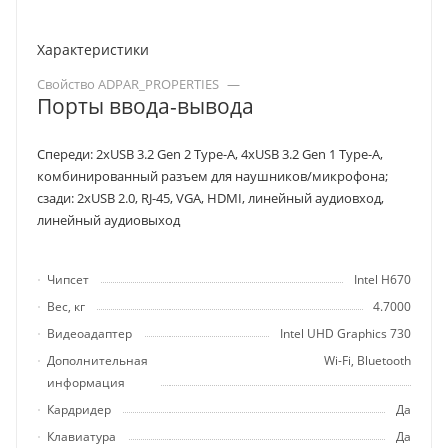
Характеристики
Свойство ADPAR_PROPERTIES
—
Порты ввода-вывода
Спереди: 2хUSB 3.2 Gen 2 Type-A, 4хUSB 3.2 Gen 1 Type-A,
комбинированный разъем для наушников/микрофона;
сзади: 2хUSB 2.0, RJ-45, VGA, HDMI, линейный аудиовход,
линейный аудиовыход
Чипсет
Intel H670
Вес, кг
4.7000
Видеоадаптер
Intel UHD Graphics 730
Дополнительная
Wi-Fi, Bluetooth
информация
Кардридер
Да
Клавиатура
Да