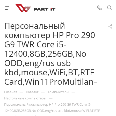
Персональный
компьютер HP Pro 290
G9 TWR Core i5-
12400,8GB,256GB,No
ODD,eng/rus usb
kbd,mouse,WiFi,BT,RTF
Card,Win11ProMultilang,1Wty
—
—
—
Главная
Каталог
Компьютеры
—
Настольные компьютеры
Персональный компьютер HP Pro 290 G9 TWR Core i5-
12400,8GB,256GB,No ODD,eng/rus usb kbd,mouse,WiFi,BT,RTF