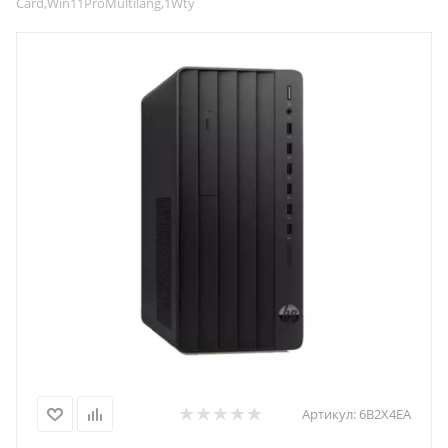
Card,Win11ProMultilang,1Wty
Артикул:
6B2X4EA