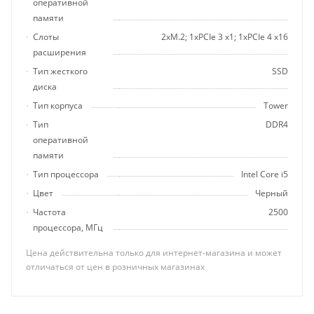
оперативной
памяти
Слоты
2хM.2; 1хPCIe 3 x1; 1хPCIe 4 x16
расширения
Тип жесткого
SSD
диска
Тип корпуса
Tower
Тип
DDR4
оперативной
памяти
Тип процессора
Intel Core i5
Цвет
Черный
Частота
2500
процессора, МГц
Цена действительна только для интернет-магазина и может
отличаться от цен в розничных магазинах