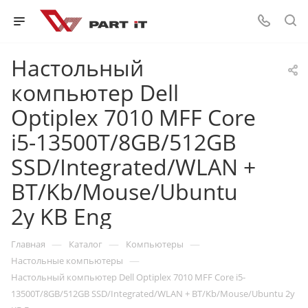
Настольный
компьютер Dell
Optiplex 7010 MFF Core
i5-13500T/8GB/512GB
SSD/Integrated/WLAN +
BT/Kb/Mouse/Ubuntu
2y KB Eng
—
—
—
Главная
Каталог
Компьютеры
—
Настольные компьютеры
Настольный компьютер Dell Optiplex 7010 MFF Core i5-
13500T/8GB/512GB SSD/Integrated/WLAN + BT/Kb/Mouse/Ubuntu 2y