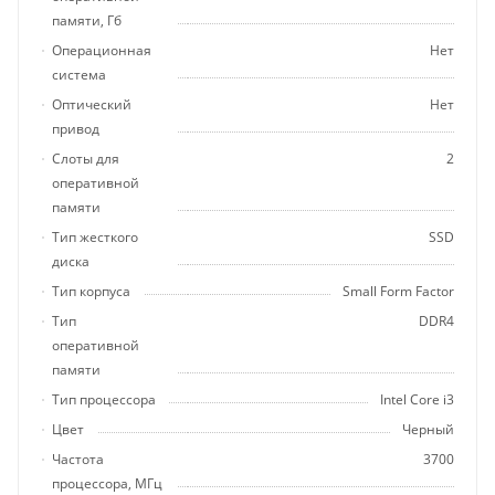
памяти, Гб
Операционная
Нет
система
Оптический
Нет
привод
Слоты для
2
оперативной
памяти
Тип жесткого
SSD
диска
Тип корпуса
Small Form Factor
Тип
DDR4
оперативной
памяти
Тип процессора
Intel Core i3
Цвет
Черный
Частота
3700
процессора, МГц