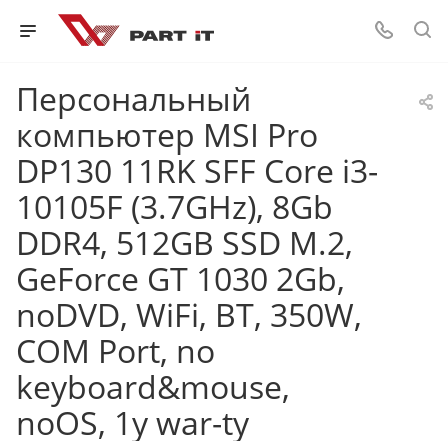
Персональный
компьютер MSI Pro
DP130 11RK SFF Core i3-
10105F (3.7GHz), 8Gb
DDR4, 512GB SSD M.2,
GeForce GT 1030 2Gb,
noDVD, WiFi, BT, 350W,
COM Port, no
keyboard&mouse,
noOS, 1y war-ty