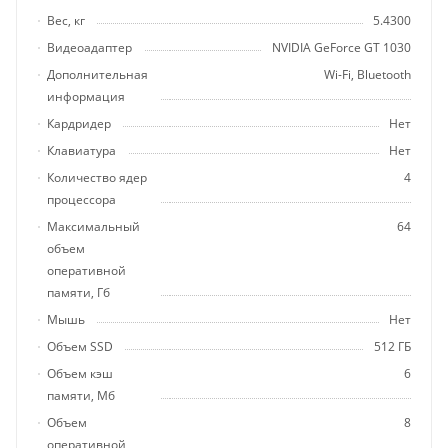
Вес, кг
5.4300
Видеоадаптер
NVIDIA GeForce GT 1030
Дополнительная
Wi-Fi, Bluetooth
информация
Кардридер
Нет
Клавиатура
Нет
Количество ядер
4
процессора
Максимальный
64
объем
оперативной
памяти, Гб
Мышь
Нет
Объем SSD
512 ГБ
Объем кэш
6
памяти, Мб
Объем
8
оперативной