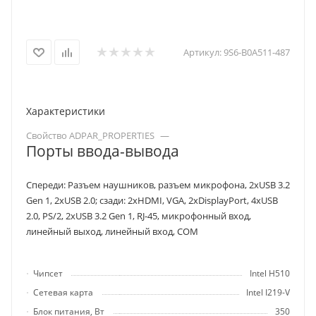
Артикул:
9S6-B0A511-487
Характеристики
Свойство ADPAR_PROPERTIES
—
Порты ввода-вывода
Спереди: Разъем наушников, разъем микрофона, 2хUSB 3.2
Gen 1, 2хUSB 2.0; сзади: 2хHDMI, VGA, 2хDisplayPort, 4хUSB
2.0, PS/2, 2хUSB 3.2 Gen 1, RJ-45, микрофонный вход,
линейный выход, линейный вход, COM
Чипсет
Intel H510
Cетевая карта
Intel I219-V
Блок питания, Вт
350