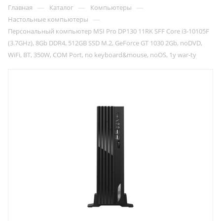
—
—
—
Главная
Каталог
Компьютеры
—
Настольные компьютеры
Персональный компьютер MSI Pro DP130 11RK SFF Core i3-10105F
(3.7GHz), 8Gb DDR4, 512GB SSD M.2, GeForce GT 1030 2Gb, noDVD,
WiFi, BT, 350W, COM Port, no keyboard&mouse, noOS, 1y war-ty