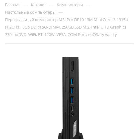
—
—
—
Главная
Каталог
Компьютеры
—
Настольные компьютеры
Персональный компьютер MSI Pro DP10 13M Mini Core i3-1315U
(1.2GHz), 8Gb DDR4 SO-DIMM, 256GB SSD M.2, Intel UHD Graphics
730, noDVD, WiFi, BT, 120W, VESA, COM Port, noOS, 1y war-ty