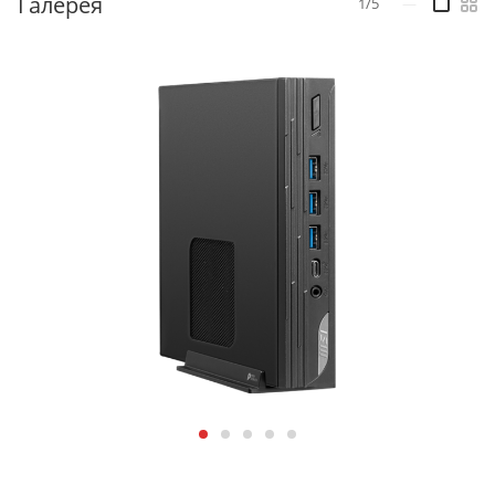
Галерея
1/5
—