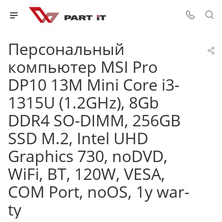
Персональный
компьютер MSI Pro
DP10 13M Mini Core i3-
1315U (1.2GHz), 8Gb
DDR4 SO-DIMM, 256GB
SSD M.2, Intel UHD
Graphics 730, noDVD,
WiFi, BT, 120W, VESA,
COM Port, noOS, 1y war-
ty