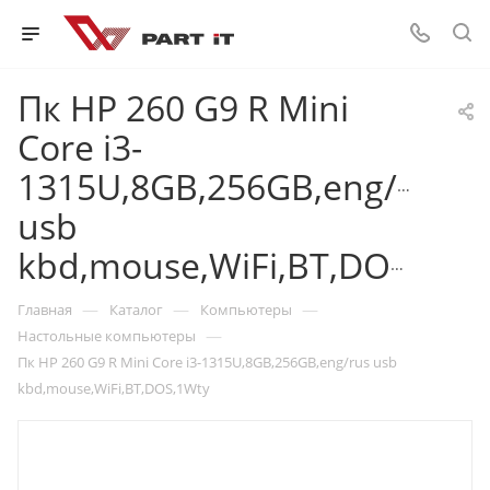
Пк HP 260 G9 R Mini
Core i3-
1315U,8GB,256GB,eng/rus
usb
kbd,mouse,WiFi,BT,DOS,1Wty
—
—
—
Главная
Каталог
Компьютеры
—
Настольные компьютеры
Пк HP 260 G9 R Mini Core i3-1315U,8GB,256GB,eng/rus usb
kbd,mouse,WiFi,BT,DOS,1Wty