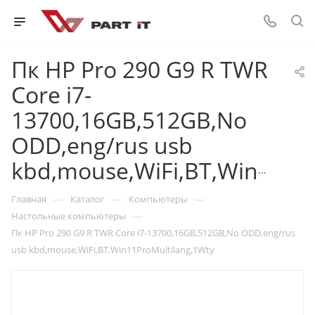
Пк HP Pro 290 G9 R TWR
Core i7-
13700,16GB,512GB,No
ODD,eng/rus usb
kbd,mouse,WiFi,BT,Win11ProMultilang,1Wty
—
—
—
Главная
Каталог
Компьютеры
—
Настольные компьютеры
Пк HP Pro 290 G9 R TWR Core i7-13700,16GB,512GB,No ODD,eng/rus
usb kbd,mouse,WiFi,BT,Win11ProMultilang,1Wty