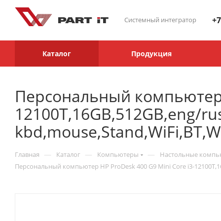
+7
Системный интегратор
Каталог
Продукция
Персональный компьютер H
12100T,16GB,512GB,eng/ru
kbd,mouse,Stand,WiFi,BT,W
—
—
—
Главная
Каталог
Компьютеры
Настольные комп
Персональный компьютер HP ProDesk 400 G9 Mini Core i3-12100T,16