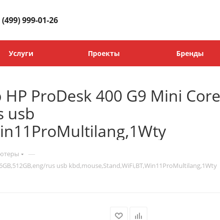
 (499) 999-01-26
Услуги
Проекты
Бренды
P ProDesk 400 G9 Mini Core 
s usb
in11ProMultilang,1Wty
—
ьютеры
GB,512GB,eng/rus usb kbd,mouse,Stand,WiFi,BT,Win11ProMultilang,1Wty