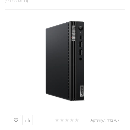
(11USS09L00)
Артикул:
112767