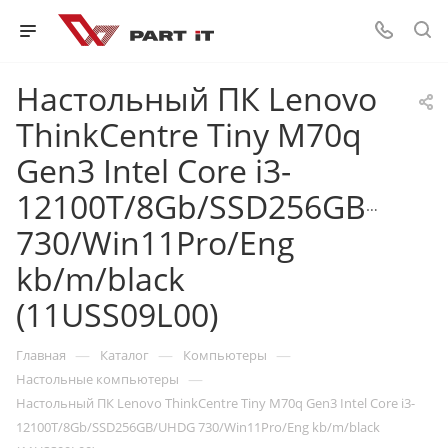
Настольный ПК Lenovo
ThinkCentre Tiny M70q
Gen3 Intel Core i3-
12100T/8Gb/SSD256GB/UH
730/Win11Pro/Eng
kb/m/black
(11USS09L00)
—
—
—
Главная
Каталог
Компьютеры
—
Настольные компьютеры
Настольный ПК Lenovo ThinkCentre Tiny M70q Gen3 Intel Core i3-
12100T/8Gb/SSD256GB/UHDG 730/Win11Pro/Eng kb/m/black