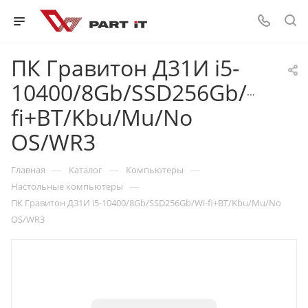
ПК Гравитон Д31И i5-
10400/8Gb/SSD256Gb/Wi-
fi+BT/Kbu/Mu/No
OS/WR3
—
—
—
Главная
Каталог
Компьютеры
—
Настольные компьютеры
ПК Гравитон Д31И i5-10400/8Gb/SSD256Gb/Wi-fi+BT/Kbu/Mu/No
OS/WR3