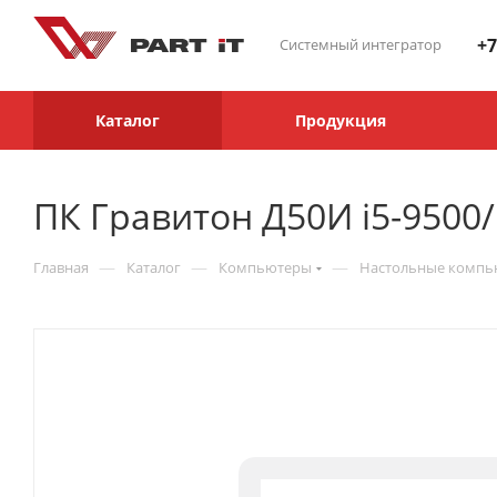
+7
Системный интегратор
Каталог
Продукция
ПК Гравитон Д50И i5-950
—
—
—
Главная
Каталог
Компьютеры
Настольные комп