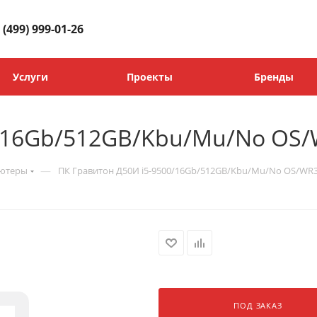
 (499) 999-01-26
Услуги
Проекты
Бренды
0/16Gb/512GB/Kbu/Mu/No OS
—
ьютеры
ПК Гравитон Д50И i5-9500/16Gb/512GB/Kbu/Mu/No OS/WR
ПОД ЗАКАЗ