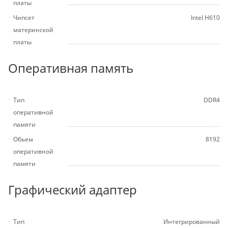
платы
Чипсет
Intel H610
материнской
платы
Оперативная память
Тип
DDR4
оперативной
памяти
Обьем
8192
оперативной
памяти
Графический адаптер
Тип
Интегрированный