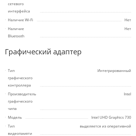
сетевого
интерфейса
Наличие Wi-Fi
Нет
Наличие
Нет
Bluetooth
Графический адаптер
Тип
Интегрированный
графического
контроллера
Производитель
Intel
графического
чипа
Модель
Intel UHD Graphics 730
Тип
выделяется из оперативной
видеопамяти