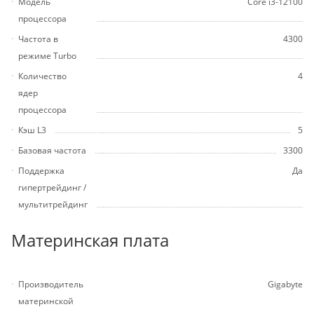
Модель
Core i3-12100
процессора
Частота в
4300
режиме Turbo
Количество
4
ядер
процессора
Кэш L3
5
Базовая частота
3300
Поддержка
Да
гипертрейдинг /
мультитрейдинг
Материнская плата
Производитель
Gigabyte
материнской