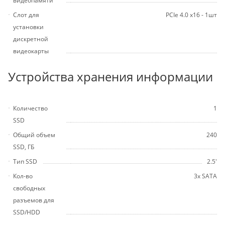
видеопамяти
Слот для
PCIe 4.0 x16 - 1шт
установки
дискретной
видеокарты
Устройства хранения информации
Количество
1
SSD
Общий объем
240
SSD, ГБ
Тип SSD
2.5'
Кол-во
3х SATA
свободных
разъемов для
SSD/HDD