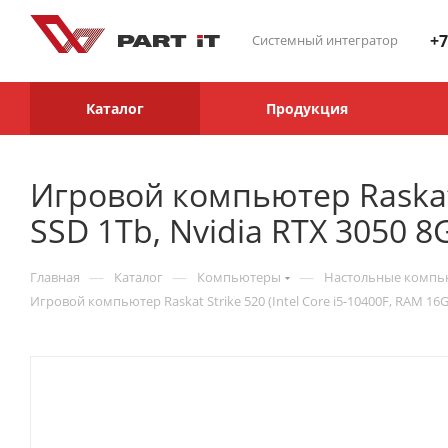
+7
Системный интегратор
Каталог
Продукция
Игровой компьютер Raskat S
SSD 1Tb, Nvidia RTX 3050 8
—
—
—
Главная
Каталог
Компьютеры
Настольные комп
Игровой компьютер Raskat Strike 520 (Intel Core i5-10400F, RAM 16G