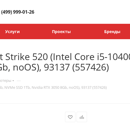
 (499) 999-01-26
Услуги
Проекты
Бренды
trike 520 (Intel Core i5-10
Gb, noOS), 93137 (557426)
—
ьютеры
b, NVMe SSD 1Tb, Nvidia RTX 3050 8Gb, noOS), 93137 (557426)