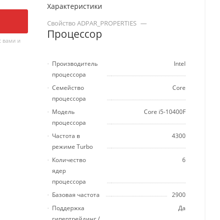
Характеристики
Свойство ADPAR_PROPERTIES
—
Процессор
 вами и
Производитель
Intel
процессора
Семейство
Core
процессора
Модель
Core i5-10400F
процессора
Частота в
4300
режиме Turbo
Количество
6
ядер
процессора
Базовая частота
2900
Поддержка
Да
гипертрейдинг /