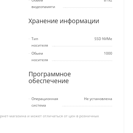
Обьем
8192
видеопамяти
Хранение информации
Тип
SSD NVMe
носителя
Обьем
1000
носителя
Программное
обеспечение
Операционная
Не установлена
система
рнет-магазина и может отличаться от цен в розничных