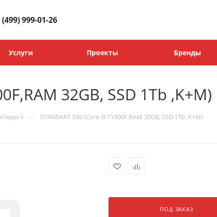
 (499) 999-01-26
Услуги
Проекты
Бренды
00F,RAM 32GB, SSD 1Tb ,K+M)
—
ьютеры
STANDART 930 (Core i9 11900F,RAM 32GB, SSD 1Tb ,K+M)
ПОД ЗАКАЗ