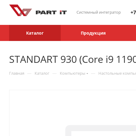
+7
Системный интегратор
Каталог
Продукция
STANDART 930 (Core i9 119
—
—
—
Главная
Каталог
Компьютеры
Настольные комп